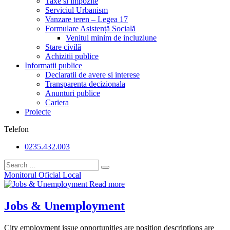
Taxe si impozite
Serviciul Urbanism
Vanzare teren – Legea 17
Formulare Asistență Socială
Venitul minim de incluziune
Stare civilă
Achizitii publice
Informatii publice
Declaratii de avere si interese
Transparenta decizionala
Anunturi publice
Cariera
Proiecte
Telefon
0235.432.003
Monitorul Oficial Local
Read more
Jobs & Unemployment
City employment issue opportunities are position descriptions are