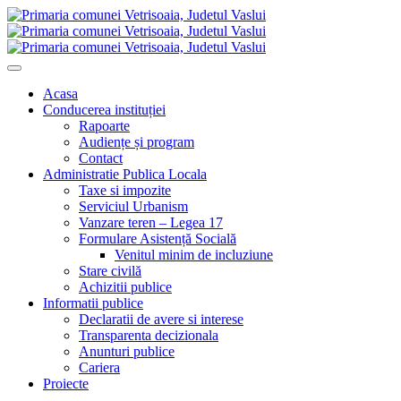
Acasa
Conducerea instituției
Rapoarte
Audiențe și program
Contact
Administratie Publica Locala
Taxe si impozite
Serviciul Urbanism
Vanzare teren – Legea 17
Formulare Asistență Socială
Venitul minim de incluziune
Stare civilă
Achizitii publice
Informatii publice
Declaratii de avere si interese
Transparenta decizionala
Anunturi publice
Cariera
Proiecte