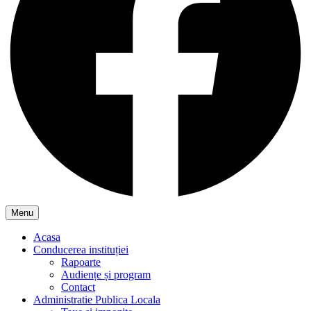
Menu
Acasa
Conducerea instituției
Rapoarte
Audiențe și program
Contact
Administratie Publica Locala