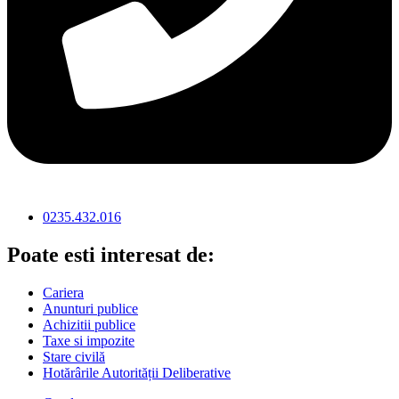
0235.432.016
Poate esti interesat de:
Cariera
Anunturi publice
Achizitii publice
Taxe si impozite
Stare civilă
Hotărârile Autorității Deliberative