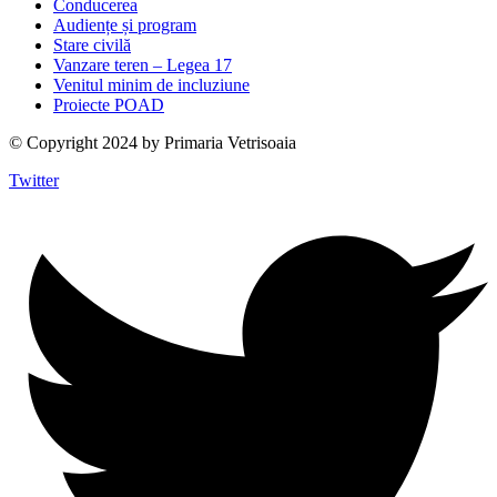
Conducerea
Audiențe și program
Stare civilă
Vanzare teren – Legea 17
Venitul minim de incluziune
Proiecte POAD
© Copyright 2024 by Primaria Vetrisoaia
Twitter