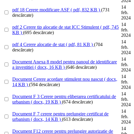
2024
14
pdf
18 Cerere modificare ASF
( pdf, 832 KB )
(731
feb.
descărcate)
2024
14
pdf
2 Cerere tip alocatie de stat ICC Stimulent
( pdf, 745
feb.
KB )
(695 descărcate)
2024
14
pdf
4 Cerere alocatie de stat
( pdf, 81 KB )
(704
feb.
descărcate)
2024
14
Document
Anexa 8 model pentru panoul de identificare
feb.
a investitiei
( docx, 16 KB )
(646 descărcate)
2024
14
Document
Cerere acordare stimulent nou nascut
( docx,
feb.
14 KB )
(594 descărcate)
2024
14
Document
F 3 Cerere pentru eliberarea certificatului de
feb.
urbanism
( docx, 19 KB )
(674 descărcate)
2024
14
Document
F 7 cerere pentru prelungire certificat de
feb.
urbanism
( docx, 14 KB )
(613 descărcate)
2024
14
Document
F12 cerere pentru prelungire autorizatie de
feb.