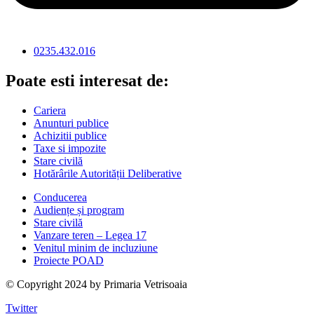
0235.432.016
Poate esti interesat de:
Cariera
Anunturi publice
Achizitii publice
Taxe si impozite
Stare civilă
Hotărârile Autorității Deliberative
Conducerea
Audiențe și program
Stare civilă
Vanzare teren – Legea 17
Venitul minim de incluziune
Proiecte POAD
© Copyright 2024 by Primaria Vetrisoaia
Twitter