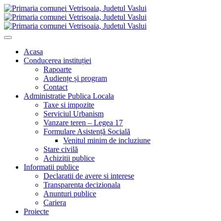
Acasa
Conducerea instituției
Rapoarte
Audiențe și program
Contact
Administratie Publica Locala
Taxe si impozite
Serviciul Urbanism
Vanzare teren – Legea 17
Formulare Asistență Socială
Venitul minim de incluziune
Stare civilă
Achizitii publice
Informatii publice
Declaratii de avere si interese
Transparenta decizionala
Anunturi publice
Cariera
Proiecte