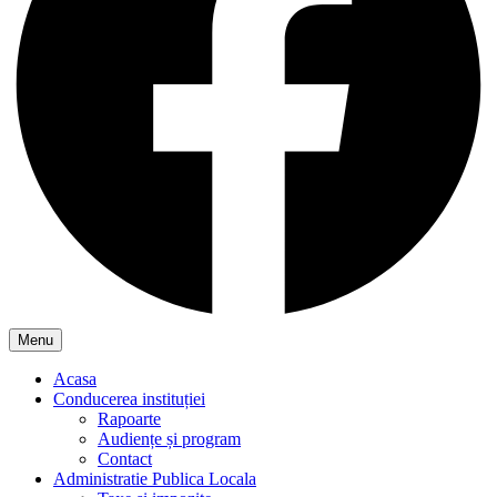
Menu
Acasa
Conducerea instituției
Rapoarte
Audiențe și program
Contact
Administratie Publica Locala