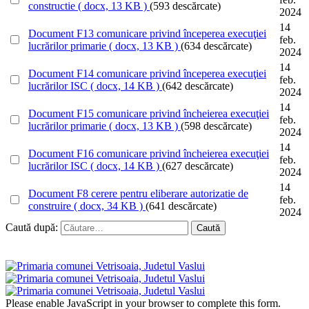
constructie
( docx, 13 KB )
(593 descărcate)
2024
14
Document
F13 comunicare privind începerea execuţiei
feb.
lucrărilor primarie
( docx, 13 KB )
(634 descărcate)
2024
14
Document
F14 comunicare privind începerea execuţiei
feb.
lucrărilor ISC
( docx, 14 KB )
(642 descărcate)
2024
14
Document
F15 comunicare privind încheierea execuţiei
feb.
lucrărilor primarie
( docx, 13 KB )
(598 descărcate)
2024
14
Document
F16 comunicare privind încheierea execuţiei
feb.
lucrărilor ISC
( docx, 14 KB )
(627 descărcate)
2024
14
Document
F8 cerere pentru eliberare autorizatie de
feb.
construire
( docx, 34 KB )
(641 descărcate)
2024
Caută după:
Please enable JavaScript in your browser to complete this form.