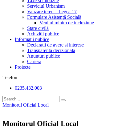
Taxe si impozite
Serviciul Urbanism
Vanzare teren – Legea 17
Formulare Asistență Socială
Venitul minim de incluziune
Stare civilă
Achizitii publice
Informatii publice
Declaratii de avere si interese
Transparenta decizionala
Anunturi publice
Cariera
Proiecte
Telefon
0235.432.003
Monitorul Oficial Local
Monitorul Oficial Local