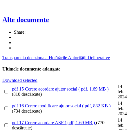
Alte documente
Share:
Transparenta decizionala
Hotărârile Autorității Deliberative
Ultimele documente adaugate
Download selected
14
pdf
15 Cerere acordare ajutor social
( pdf, 1.69 MB )
feb.
(810 descărcate)
2024
14
pdf
16 Cerere modificare ajutor social
( pdf, 832 KB )
feb.
(734 descărcate)
2024
14
pdf
17 Cerere acordare ASF
( pdf, 1.69 MB )
(770
feb.
descărcate)