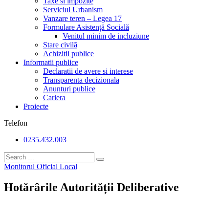
Taxe si impozite
Serviciul Urbanism
Vanzare teren – Legea 17
Formulare Asistență Socială
Venitul minim de incluziune
Stare civilă
Achizitii publice
Informatii publice
Declaratii de avere si interese
Transparenta decizionala
Anunturi publice
Cariera
Proiecte
Telefon
0235.432.003
Monitorul Oficial Local
Hotărârile Autorității Deliberative