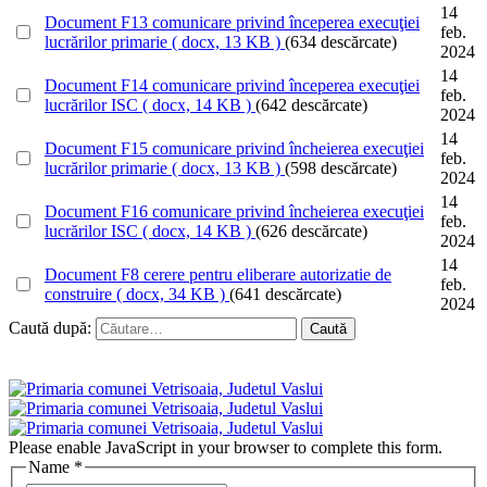
14
Document
F13 comunicare privind începerea execuţiei
feb.
lucrărilor primarie
( docx, 13 KB )
(634 descărcate)
2024
14
Document
F14 comunicare privind începerea execuţiei
feb.
lucrărilor ISC
( docx, 14 KB )
(642 descărcate)
2024
14
Document
F15 comunicare privind încheierea execuţiei
feb.
lucrărilor primarie
( docx, 13 KB )
(598 descărcate)
2024
14
Document
F16 comunicare privind încheierea execuţiei
feb.
lucrărilor ISC
( docx, 14 KB )
(626 descărcate)
2024
14
Document
F8 cerere pentru eliberare autorizatie de
feb.
construire
( docx, 34 KB )
(641 descărcate)
2024
Caută după:
Please enable JavaScript in your browser to complete this form.
Name
*