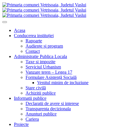
Acasa
Conducerea instituției
Rapoarte
Audiențe și program
Contact
Administratie Publica Locala
Taxe si impozite
Serviciul Urbanism
Vanzare teren – Legea 17
Formulare Asistență Socială
Venitul minim de incluziune
Stare civilă
Achizitii publice
Informatii publice
Declaratii de avere si interese
Transparenta decizionala
Anunturi publice
Cariera
Proiecte