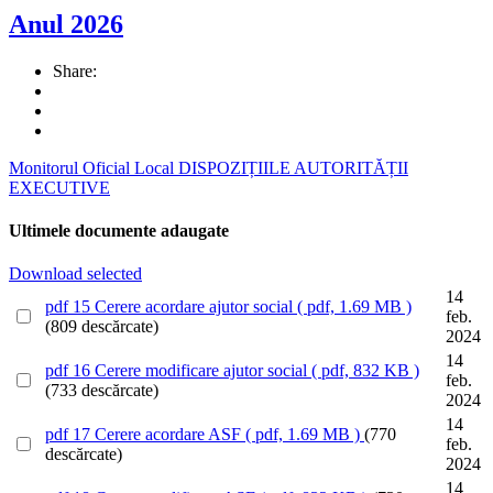
Anul 2026
Share:
Monitorul Oficial Local
DISPOZIȚIILE AUTORITĂȚII
EXECUTIVE
Ultimele documente adaugate
Download selected
14
pdf
15 Cerere acordare ajutor social
( pdf, 1.69 MB )
feb.
(809 descărcate)
2024
14
pdf
16 Cerere modificare ajutor social
( pdf, 832 KB )
feb.
(733 descărcate)
2024
14
pdf
17 Cerere acordare ASF
( pdf, 1.69 MB )
(770
feb.
descărcate)
2024
14