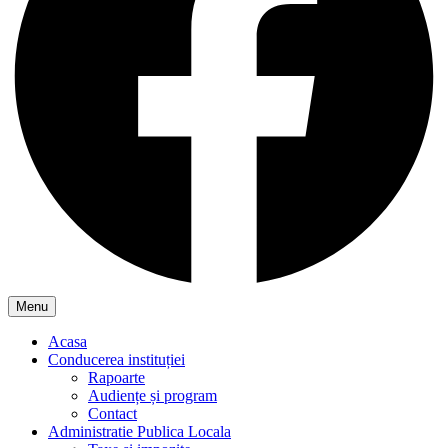
Menu
Acasa
Conducerea instituției
Rapoarte
Audiențe și program
Contact
Administratie Publica Locala