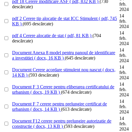
pdf
18 Cerere modificare ASF
( pdf, 832 KB )
(730
feb.
descărcate)
2024
14
pdf
2 Cerere tip alocatie de stat ICC Stimulent
( pdf, 745
feb.
KB )
(695 descărcate)
2024
14
pdf
4 Cerere alocatie de stat
( pdf, 81 KB )
(704
feb.
descărcate)
2024
14
Document
Anexa 8 model pentru panoul de identificare
feb.
a investitiei
( docx, 16 KB )
(645 descărcate)
2024
14
Document
Cerere acordare stimulent nou nascut
( docx,
feb.
14 KB )
(593 descărcate)
2024
14
Document
F 3 Cerere pentru eliberarea certificatului de
feb.
urbanism
( docx, 19 KB )
(674 descărcate)
2024
14
Document
F 7 cerere pentru prelungire certificat de
feb.
urbanism
( docx, 14 KB )
(613 descărcate)
2024
14
Document
F12 cerere pentru prelungire autorizatie de
feb.
constructie
( docx, 13 KB )
(593 descărcate)
2024