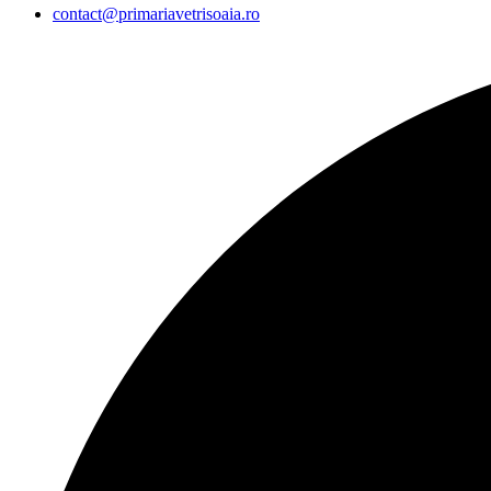
contact@primariavetrisoaia.ro