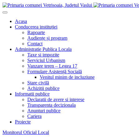
Acasa
Conducerea instituției
Rapoarte
Audiențe și program
Contact
Administratie Publica Locala
Taxe si impozite
Serviciul Urbanism
Vanzare teren – Legea 17
Formulare Asistență Socială
Venitul minim de incluziune
Stare civilă
Achizitii publice
Informatii publice
Declaratii de avere si interese
Transparenta decizionala
Anunturi publice
Cariera
Proiecte
Monitorul Oficial Local