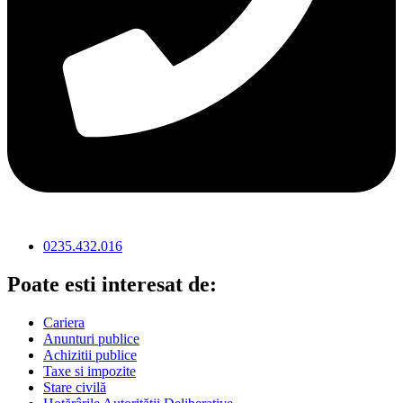
0235.432.016
Poate esti interesat de:
Cariera
Anunturi publice
Achizitii publice
Taxe si impozite
Stare civilă