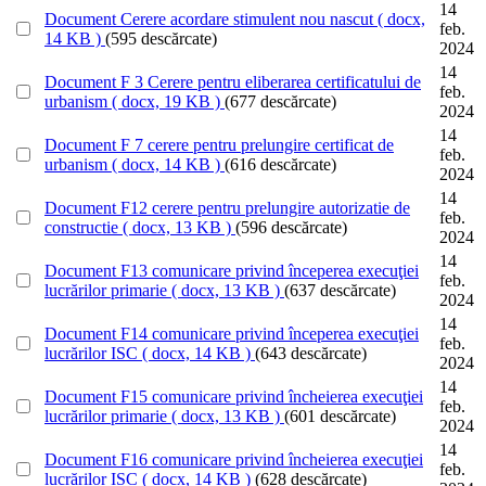
14
Document
Cerere acordare stimulent nou nascut
( docx,
feb.
14 KB )
(595 descărcate)
2024
14
Document
F 3 Cerere pentru eliberarea certificatului de
feb.
urbanism
( docx, 19 KB )
(677 descărcate)
2024
14
Document
F 7 cerere pentru prelungire certificat de
feb.
urbanism
( docx, 14 KB )
(616 descărcate)
2024
14
Document
F12 cerere pentru prelungire autorizatie de
feb.
constructie
( docx, 13 KB )
(596 descărcate)
2024
14
Document
F13 comunicare privind începerea execuţiei
feb.
lucrărilor primarie
( docx, 13 KB )
(637 descărcate)
2024
14
Document
F14 comunicare privind începerea execuţiei
feb.
lucrărilor ISC
( docx, 14 KB )
(643 descărcate)
2024
14
Document
F15 comunicare privind încheierea execuţiei
feb.
lucrărilor primarie
( docx, 13 KB )
(601 descărcate)
2024
14
Document
F16 comunicare privind încheierea execuţiei
feb.
lucrărilor ISC
( docx, 14 KB )
(628 descărcate)