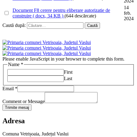
2024
14
Document
F8 cerere pentru eliberare autorizatie de
feb.
construire
( docx, 34 KB )
(644 descărcate)
2024
Caută după:
Please enable JavaScript in your browser to complete this form.
Name
*
First
Last
Email
*
Comment or Message
Trimite mesaj
Adresa
Comuna Vetrișoaia, Județul Vaslui