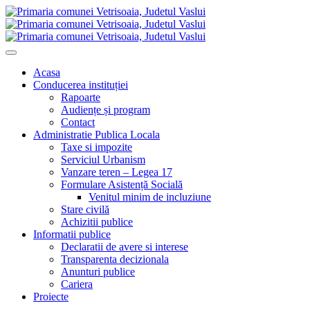
Acasa
Conducerea instituției
Rapoarte
Audiențe și program
Contact
Administratie Publica Locala
Taxe si impozite
Serviciul Urbanism
Vanzare teren – Legea 17
Formulare Asistență Socială
Venitul minim de incluziune
Stare civilă
Achizitii publice
Informatii publice
Declaratii de avere si interese
Transparenta decizionala
Anunturi publice
Cariera
Proiecte