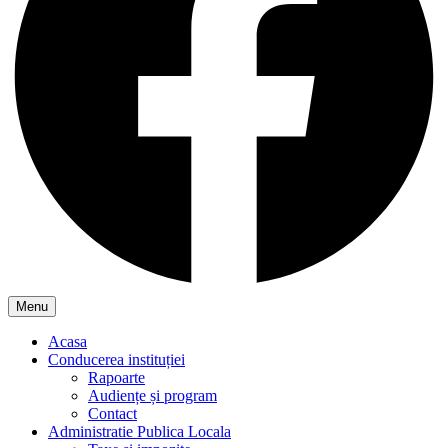
Menu
Acasa
Conducerea instituției
Rapoarte
Audiențe și program
Contact
Administratie Publica Locala