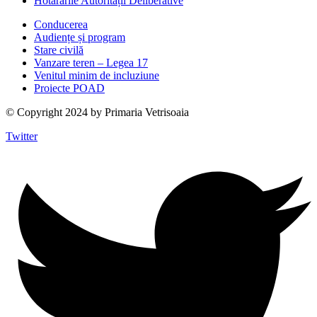
Hotărârile Autorității Deliberative
Conducerea
Audiențe și program
Stare civilă
Vanzare teren – Legea 17
Venitul minim de incluziune
Proiecte POAD
© Copyright 2024 by Primaria Vetrisoaia
Twitter