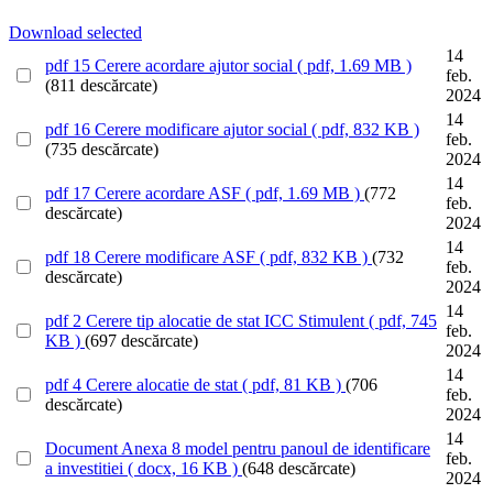
Download selected
14
pdf
15 Cerere acordare ajutor social
( pdf, 1.69 MB )
feb.
(811 descărcate)
2024
14
pdf
16 Cerere modificare ajutor social
( pdf, 832 KB )
feb.
(735 descărcate)
2024
14
pdf
17 Cerere acordare ASF
( pdf, 1.69 MB )
(772
feb.
descărcate)
2024
14
pdf
18 Cerere modificare ASF
( pdf, 832 KB )
(732
feb.
descărcate)
2024
14
pdf
2 Cerere tip alocatie de stat ICC Stimulent
( pdf, 745
feb.
KB )
(697 descărcate)
2024
14
pdf
4 Cerere alocatie de stat
( pdf, 81 KB )
(706
feb.
descărcate)
2024
14
Document
Anexa 8 model pentru panoul de identificare
feb.
a investitiei
( docx, 16 KB )
(648 descărcate)
2024