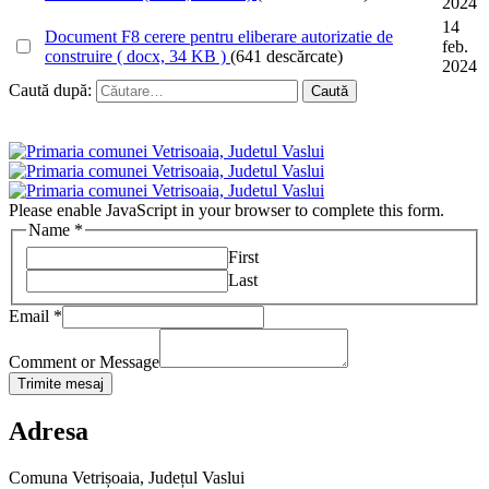
2024
14
Document
F8 cerere pentru eliberare autorizatie de
feb.
construire
( docx, 34 KB )
(641 descărcate)
2024
Caută după:
Please enable JavaScript in your browser to complete this form.
Name
*
First
Last
Email
*
Comment or Message
Trimite mesaj
Adresa
Comuna Vetrișoaia, Județul Vaslui