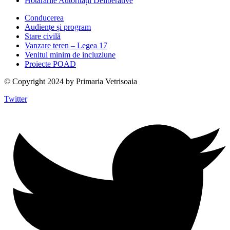
Hotărârile Autorității Deliberative
Conducerea
Audiențe și program
Stare civilă
Vanzare teren – Legea 17
Venitul minim de incluziune
Proiecte POAD
© Copyright 2024 by Primaria Vetrisoaia
Twitter