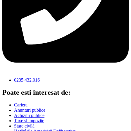
0235.432.016
Poate esti interesat de:
Cariera
Anunturi publice
Achizitii publice
Taxe si impozite
Stare civilă