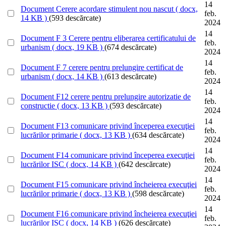
14
Document
Cerere acordare stimulent nou nascut
( docx,
feb.
14 KB )
(593 descărcate)
2024
14
Document
F 3 Cerere pentru eliberarea certificatului de
feb.
urbanism
( docx, 19 KB )
(674 descărcate)
2024
14
Document
F 7 cerere pentru prelungire certificat de
feb.
urbanism
( docx, 14 KB )
(613 descărcate)
2024
14
Document
F12 cerere pentru prelungire autorizatie de
feb.
constructie
( docx, 13 KB )
(593 descărcate)
2024
14
Document
F13 comunicare privind începerea execuţiei
feb.
lucrărilor primarie
( docx, 13 KB )
(634 descărcate)
2024
14
Document
F14 comunicare privind începerea execuţiei
feb.
lucrărilor ISC
( docx, 14 KB )
(642 descărcate)
2024
14
Document
F15 comunicare privind încheierea execuţiei
feb.
lucrărilor primarie
( docx, 13 KB )
(598 descărcate)
2024
14
Document
F16 comunicare privind încheierea execuţiei
feb.
lucrărilor ISC
( docx, 14 KB )
(626 descărcate)