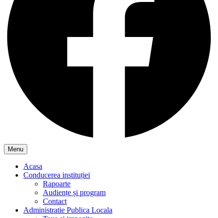
Menu
Acasa
Conducerea instituției
Rapoarte
Audiențe și program
Contact
Administratie Publica Locala