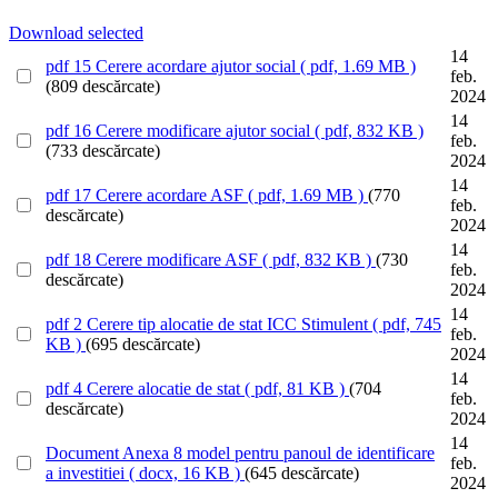
Download selected
14
pdf
15 Cerere acordare ajutor social
( pdf, 1.69 MB )
feb.
(809 descărcate)
2024
14
pdf
16 Cerere modificare ajutor social
( pdf, 832 KB )
feb.
(733 descărcate)
2024
14
pdf
17 Cerere acordare ASF
( pdf, 1.69 MB )
(770
feb.
descărcate)
2024
14
pdf
18 Cerere modificare ASF
( pdf, 832 KB )
(730
feb.
descărcate)
2024
14
pdf
2 Cerere tip alocatie de stat ICC Stimulent
( pdf, 745
feb.
KB )
(695 descărcate)
2024
14
pdf
4 Cerere alocatie de stat
( pdf, 81 KB )
(704
feb.
descărcate)
2024
14
Document
Anexa 8 model pentru panoul de identificare
feb.
a investitiei
( docx, 16 KB )
(645 descărcate)
2024