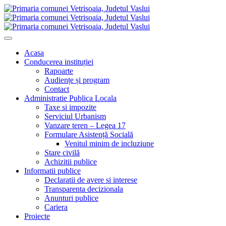
Acasa
Conducerea instituției
Rapoarte
Audiențe și program
Contact
Administratie Publica Locala
Taxe si impozite
Serviciul Urbanism
Vanzare teren – Legea 17
Formulare Asistență Socială
Venitul minim de incluziune
Stare civilă
Achizitii publice
Informatii publice
Declaratii de avere si interese
Transparenta decizionala
Anunturi publice
Cariera
Proiecte