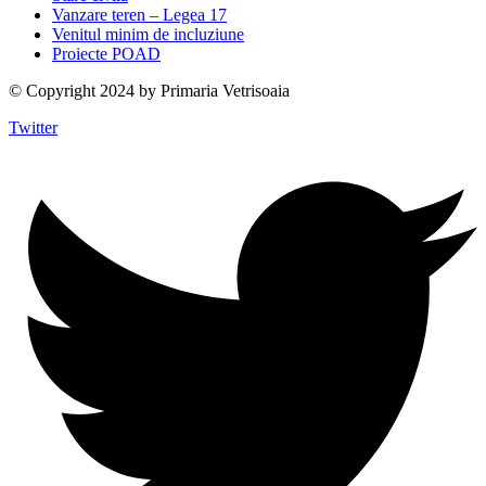
Vanzare teren – Legea 17
Venitul minim de incluziune
Proiecte POAD
© Copyright 2024 by Primaria Vetrisoaia
Twitter