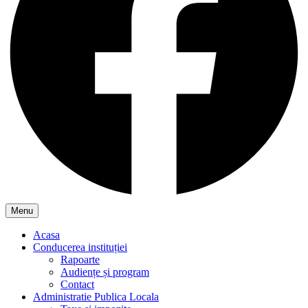
Menu
Acasa
Conducerea instituției
Rapoarte
Audiențe și program
Contact
Administratie Publica Locala