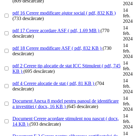
(809 descărcate)
2024
14
pdf
16 Cerere modificare ajutor social
( pdf, 832 KB )
feb.
(733 descărcate)
2024
14
pdf
17 Cerere acordare ASF
( pdf, 1.69 MB )
(770
feb.
descărcate)
2024
14
pdf
18 Cerere modificare ASF
( pdf, 832 KB )
(730
feb.
descărcate)
2024
14
pdf
2 Cerere tip alocatie de stat ICC Stimulent
( pdf, 745
feb.
KB )
(695 descărcate)
2024
14
pdf
4 Cerere alocatie de stat
( pdf, 81 KB )
(704
feb.
descărcate)
2024
14
Document
Anexa 8 model pentru panoul de identificare
feb.
a investitiei
( docx, 16 KB )
(645 descărcate)
2024
14
Document
Cerere acordare stimulent nou nascut
( docx,
feb.
14 KB )
(593 descărcate)
2024
14