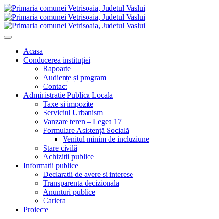
Acasa
Conducerea instituției
Rapoarte
Audiențe și program
Contact
Administratie Publica Locala
Taxe si impozite
Serviciul Urbanism
Vanzare teren – Legea 17
Formulare Asistență Socială
Venitul minim de incluziune
Stare civilă
Achizitii publice
Informatii publice
Declaratii de avere si interese
Transparenta decizionala
Anunturi publice
Cariera
Proiecte