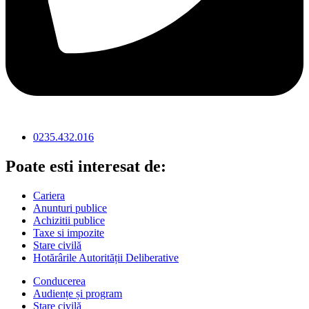
0235.432.016
Poate esti interesat de:
Cariera
Anunturi publice
Achizitii publice
Taxe si impozite
Stare civilă
Hotărârile Autorității Deliberative
Conducerea
Audiențe și program
Stare civilă