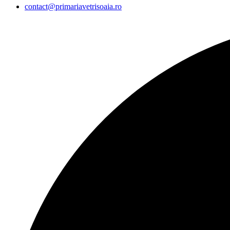
contact@primariavetrisoaia.ro