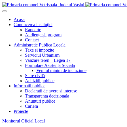
Acasa
Conducerea instituției
Rapoarte
Audiențe și program
Contact
Administratie Publica Locala
Taxe si impozite
Serviciul Urbanism
Vanzare teren – Legea 17
Formulare Asistență Socială
Venitul minim de incluziune
Stare civilă
Achizitii publice
Informatii publice
Declaratii de avere si interese
Transparenta decizionala
Anunturi publice
Cariera
Proiecte
Monitorul Oficial Local