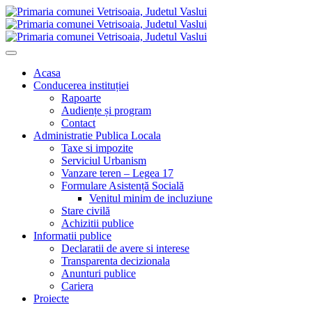
Acasa
Conducerea instituției
Rapoarte
Audiențe și program
Contact
Administratie Publica Locala
Taxe si impozite
Serviciul Urbanism
Vanzare teren – Legea 17
Formulare Asistență Socială
Venitul minim de incluziune
Stare civilă
Achizitii publice
Informatii publice
Declaratii de avere si interese
Transparenta decizionala
Anunturi publice
Cariera
Proiecte