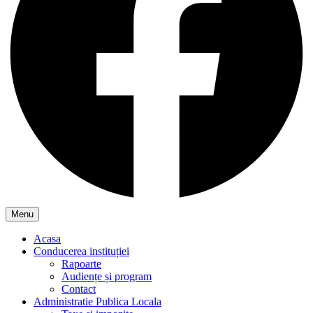
Menu
Acasa
Conducerea instituției
Rapoarte
Audiențe și program
Contact
Administratie Publica Locala