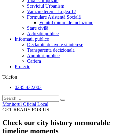
Taxe si impozite
Serviciul Urbanism
Vanzare teren – Legea 17
Formulare Asistență Socială
Venitul minim de incluziune
Stare civilă
Achizitii publice
Informatii publice
Declaratii de avere si interese
Transparenta decizionala
Anunturi publice
Cariera
Proiecte
Telefon
0235.432.003
Monitorul Oficial Local
GET READY FOR US
Check our city history memorable
timeline moments