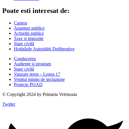
Poate esti interesat de:
Cariera
Anunturi publice
Achizitii publice
Taxe si impozite
Stare civilă
Hotărârile Autorității Deliberative
Conducerea
Audiențe și program
Stare civilă
Vanzare teren – Legea 17
Venitul minim de incluziune
Proiecte POAD
© Copyright 2024 by Primaria Vetrisoaia
Twitter