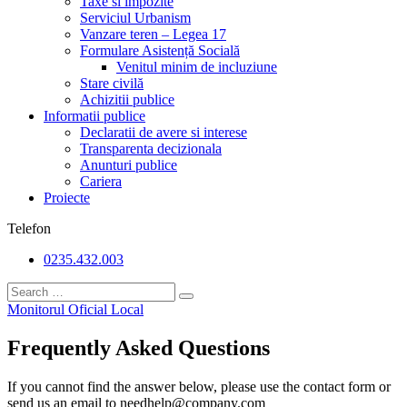
Taxe si impozite
Serviciul Urbanism
Vanzare teren – Legea 17
Formulare Asistență Socială
Venitul minim de incluziune
Stare civilă
Achizitii publice
Informatii publice
Declaratii de avere si interese
Transparenta decizionala
Anunturi publice
Cariera
Proiecte
Telefon
0235.432.003
Monitorul Oficial Local
Frequently Asked Questions
If you cannot find the answer below, please use the contact form or
send us an email to needhelp@company.com