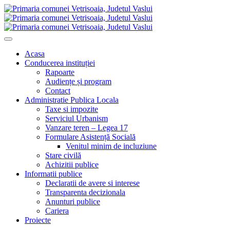
Acasa
Conducerea instituției
Rapoarte
Audiențe și program
Contact
Administratie Publica Locala
Taxe si impozite
Serviciul Urbanism
Vanzare teren – Legea 17
Formulare Asistență Socială
Venitul minim de incluziune
Stare civilă
Achizitii publice
Informatii publice
Declaratii de avere si interese
Transparenta decizionala
Anunturi publice
Cariera
Proiecte