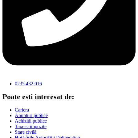
0235.432.016
Poate esti interesat de:
Cariera
Anunturi publice
Achizitii publice
Taxe si impozite
Stare civilă
Hotărârile Autorității Deliberative