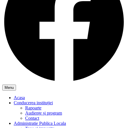
Menu
Acasa
Conducerea instituției
Rapoarte
Audiențe și program
Contact
Administratie Publica Locala