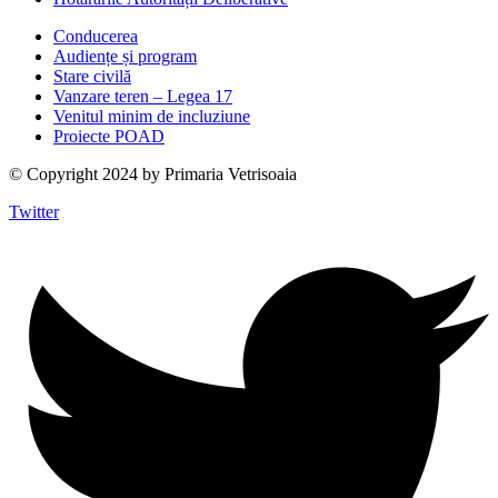
Conducerea
Audiențe și program
Stare civilă
Vanzare teren – Legea 17
Venitul minim de incluziune
Proiecte POAD
© Copyright 2024 by Primaria Vetrisoaia
Twitter