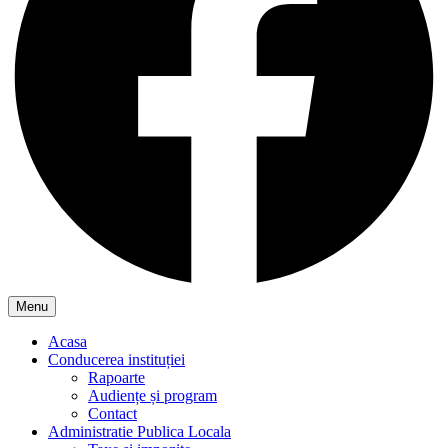
Menu
Acasa
Conducerea instituției
Rapoarte
Audiențe și program
Contact
Administratie Publica Locala