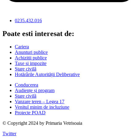
0235.432.016
Poate esti interesat de:
Cariera
Anunturi publice
Achizitii publice
Taxe si impozite
Stare civilă
Hotărârile Autorității Deliberative
Conducerea
Audiențe și program
Stare civilă
Vanzare teren – Legea 17
Venitul minim de incluziune
Proiecte POAD
© Copyright 2024 by Primaria Vetrisoaia
Twitter