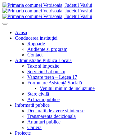
Acasa
Conducerea instituției
Rapoarte
Audiențe și program
Contact
Administratie Publica Locala
Taxe si impozite
Serviciul Urbanism
Vanzare teren – Legea 17
Formulare Asistență Socială
Venitul minim de incluziune
Stare civilă
Achizitii publice
Informatii publice
Declaratii de avere si interese
Transparenta decizionala
Anunturi publice
Cariera
Proiecte