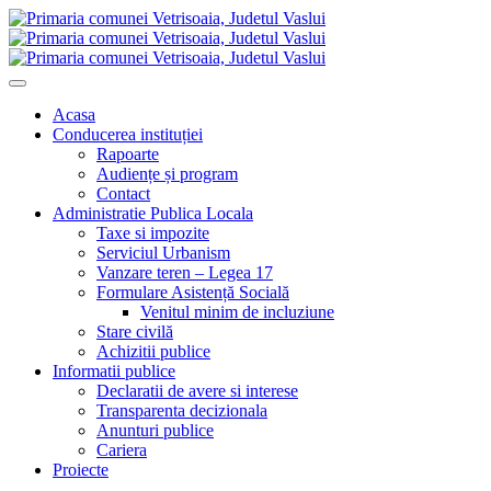
Acasa
Conducerea instituției
Rapoarte
Audiențe și program
Contact
Administratie Publica Locala
Taxe si impozite
Serviciul Urbanism
Vanzare teren – Legea 17
Formulare Asistență Socială
Venitul minim de incluziune
Stare civilă
Achizitii publice
Informatii publice
Declaratii de avere si interese
Transparenta decizionala
Anunturi publice
Cariera
Proiecte