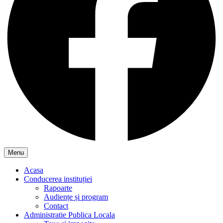
Menu
Acasa
Conducerea instituției
Rapoarte
Audiențe și program
Contact
Administratie Publica Locala