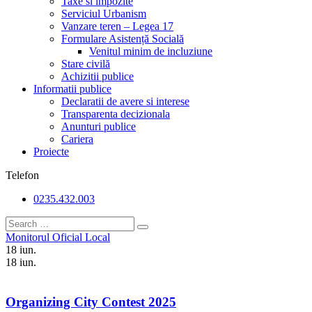
Taxe si impozite
Serviciul Urbanism
Vanzare teren – Legea 17
Formulare Asistență Socială
Venitul minim de incluziune
Stare civilă
Achizitii publice
Informatii publice
Declaratii de avere si interese
Transparenta decizionala
Anunturi publice
Cariera
Proiecte
Telefon
0235.432.003
Monitorul Oficial Local
18
iun.
18
iun.
Organizing City Contest 2025