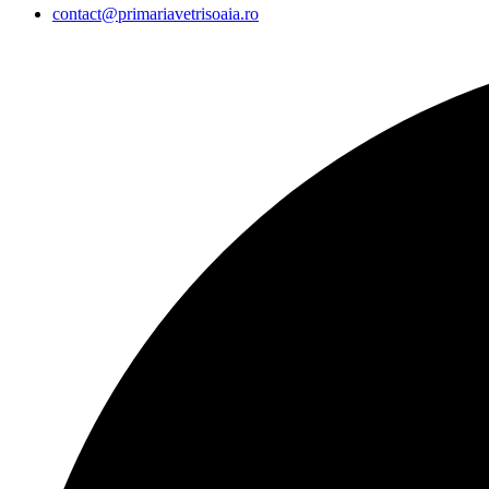
contact@primariavetrisoaia.ro