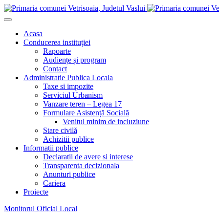
Acasa
Conducerea instituției
Rapoarte
Audiențe și program
Contact
Administratie Publica Locala
Taxe si impozite
Serviciul Urbanism
Vanzare teren – Legea 17
Formulare Asistență Socială
Venitul minim de incluziune
Stare civilă
Achizitii publice
Informatii publice
Declaratii de avere si interese
Transparenta decizionala
Anunturi publice
Cariera
Proiecte
Monitorul Oficial Local