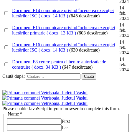
2024
14
Document
F14 comunicare privind începerea execuţiei
feb.
lucrărilor ISC
( docx, 14 KB )
(645 descărcate)
2024
14
Document
F15 comunicare privind încheierea execuţiei
feb.
lucrărilor primarie
( docx, 13 KB )
(603 descărcate)
2024
14
Document
F16 comunicare privind încheierea execuţiei
feb.
lucrărilor ISC
( docx, 14 KB )
(630 descărcate)
2024
14
Document
F8 cerere pentru eliberare autorizatie de
feb.
construire
( docx, 34 KB )
(647 descărcate)
2024
Caută după:
Please enable JavaScript in your browser to complete this form.
Name
*
First
Last