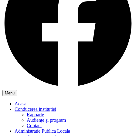
Menu
Acasa
Conducerea instituției
Rapoarte
Audiențe și program
Contact
Administratie Publica Locala