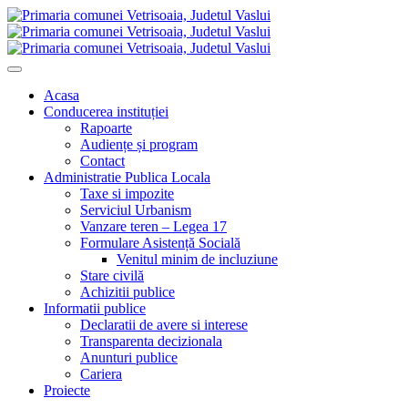
Acasa
Conducerea instituției
Rapoarte
Audiențe și program
Contact
Administratie Publica Locala
Taxe si impozite
Serviciul Urbanism
Vanzare teren – Legea 17
Formulare Asistență Socială
Venitul minim de incluziune
Stare civilă
Achizitii publice
Informatii publice
Declaratii de avere si interese
Transparenta decizionala
Anunturi publice
Cariera
Proiecte