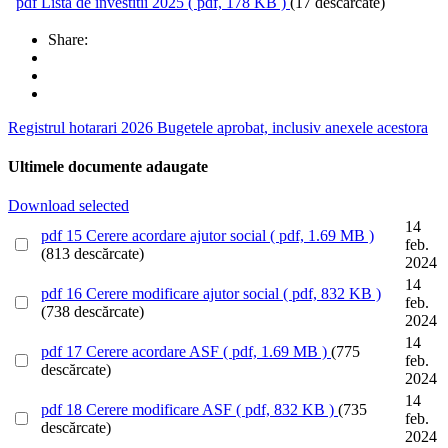
pdf
Lista de investitii 2025
( pdf, 178 KB )
(17 descărcate)
Share:
Registrul hotarari 2026
Bugetele aprobat, inclusiv anexele acestora
Ultimele documente adaugate
Download selected
14
pdf
15 Cerere acordare ajutor social
( pdf, 1.69 MB )
feb.
(813 descărcate)
2024
14
pdf
16 Cerere modificare ajutor social
( pdf, 832 KB )
feb.
(738 descărcate)
2024
14
pdf
17 Cerere acordare ASF
( pdf, 1.69 MB )
(775
feb.
descărcate)
2024
14
pdf
18 Cerere modificare ASF
( pdf, 832 KB )
(735
feb.
descărcate)
2024