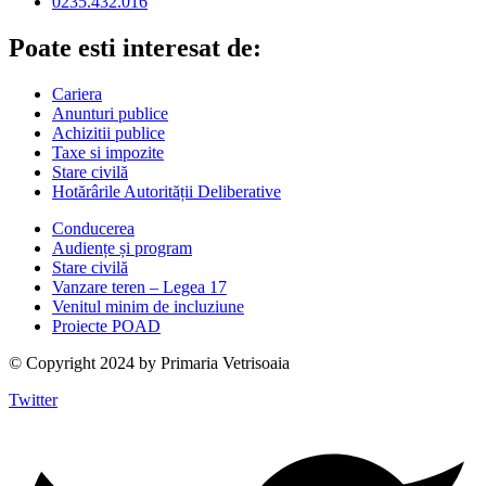
0235.432.016
Poate esti interesat de:
Cariera
Anunturi publice
Achizitii publice
Taxe si impozite
Stare civilă
Hotărârile Autorității Deliberative
Conducerea
Audiențe și program
Stare civilă
Vanzare teren – Legea 17
Venitul minim de incluziune
Proiecte POAD
© Copyright 2024 by Primaria Vetrisoaia
Twitter