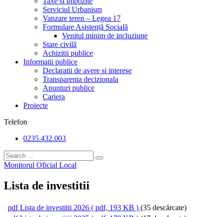
Taxe si impozite
Serviciul Urbanism
Vanzare teren – Legea 17
Formulare Asistență Socială
Venitul minim de incluziune
Stare civilă
Achizitii publice
Informatii publice
Declaratii de avere si interese
Transparenta decizionala
Anunturi publice
Cariera
Proiecte
Telefon
0235.432.003
Monitorul Oficial Local
Lista de investitii
pdf
Lista de investitii 2026
( pdf, 193 KB )
(35 descărcate)