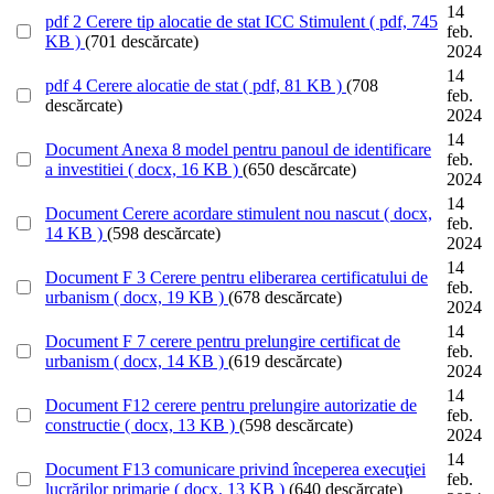
14
pdf
2 Cerere tip alocatie de stat ICC Stimulent
( pdf, 745
feb.
KB )
(701 descărcate)
2024
14
pdf
4 Cerere alocatie de stat
( pdf, 81 KB )
(708
feb.
descărcate)
2024
14
Document
Anexa 8 model pentru panoul de identificare
feb.
a investitiei
( docx, 16 KB )
(650 descărcate)
2024
14
Document
Cerere acordare stimulent nou nascut
( docx,
feb.
14 KB )
(598 descărcate)
2024
14
Document
F 3 Cerere pentru eliberarea certificatului de
feb.
urbanism
( docx, 19 KB )
(678 descărcate)
2024
14
Document
F 7 cerere pentru prelungire certificat de
feb.
urbanism
( docx, 14 KB )
(619 descărcate)
2024
14
Document
F12 cerere pentru prelungire autorizatie de
feb.
constructie
( docx, 13 KB )
(598 descărcate)
2024
14
Document
F13 comunicare privind începerea execuţiei
feb.
lucrărilor primarie
( docx, 13 KB )
(640 descărcate)