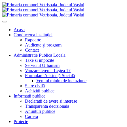
Acasa
Conducerea instituției
Rapoarte
Audiențe și program
Contact
Administratie Publica Locala
Taxe si impozite
Serviciul Urbanism
Vanzare teren – Legea 17
Formulare Asistență Socială
Venitul minim de incluziune
Stare civilă
Achizitii publice
Informatii publice
Declaratii de avere si interese
Transparenta decizionala
Anunturi publice
Cariera
Proiecte