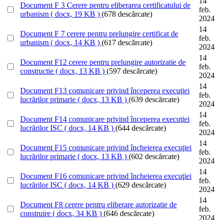
14
Document
F 3 Cerere pentru eliberarea certificatului de
feb.
urbanism
( docx, 19 KB )
(678 descărcate)
2024
14
Document
F 7 cerere pentru prelungire certificat de
feb.
urbanism
( docx, 14 KB )
(617 descărcate)
2024
14
Document
F12 cerere pentru prelungire autorizatie de
feb.
constructie
( docx, 13 KB )
(597 descărcate)
2024
14
Document
F13 comunicare privind începerea execuţiei
feb.
lucrărilor primarie
( docx, 13 KB )
(639 descărcate)
2024
14
Document
F14 comunicare privind începerea execuţiei
feb.
lucrărilor ISC
( docx, 14 KB )
(644 descărcate)
2024
14
Document
F15 comunicare privind încheierea execuţiei
feb.
lucrărilor primarie
( docx, 13 KB )
(602 descărcate)
2024
14
Document
F16 comunicare privind încheierea execuţiei
feb.
lucrărilor ISC
( docx, 14 KB )
(629 descărcate)
2024
14
Document
F8 cerere pentru eliberare autorizatie de
feb.
construire
( docx, 34 KB )
(646 descărcate)
2024