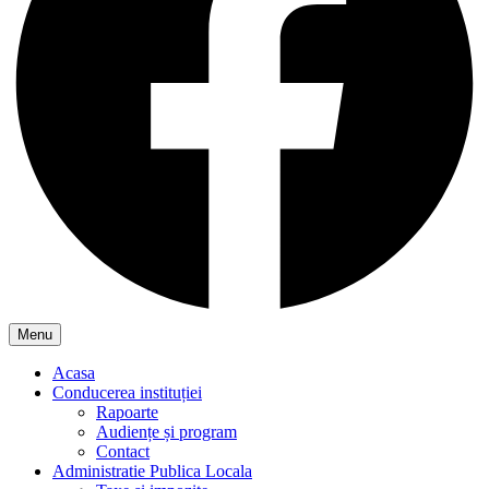
Menu
Acasa
Conducerea instituției
Rapoarte
Audiențe și program
Contact
Administratie Publica Locala