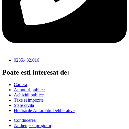
0235.432.016
Poate esti interesat de:
Cariera
Anunturi publice
Achizitii publice
Taxe si impozite
Stare civilă
Hotărârile Autorității Deliberative
Conducerea
Audiențe și program