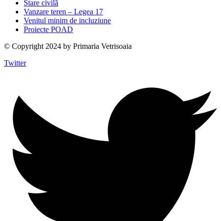
Stare civilă
Vanzare teren – Legea 17
Venitul minim de incluziune
Proiecte POAD
© Copyright 2024 by Primaria Vetrisoaia
Twitter