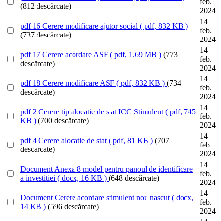
feb.
(812 descărcate)
2024
14
pdf
16 Cerere modificare ajutor social
( pdf, 832 KB )
feb.
(737 descărcate)
2024
14
pdf
17 Cerere acordare ASF
( pdf, 1.69 MB )
(773
feb.
descărcate)
2024
14
pdf
18 Cerere modificare ASF
( pdf, 832 KB )
(734
feb.
descărcate)
2024
14
pdf
2 Cerere tip alocatie de stat ICC Stimulent
( pdf, 745
feb.
KB )
(700 descărcate)
2024
14
pdf
4 Cerere alocatie de stat
( pdf, 81 KB )
(707
feb.
descărcate)
2024
14
Document
Anexa 8 model pentru panoul de identificare
feb.
a investitiei
( docx, 16 KB )
(648 descărcate)
2024
14
Document
Cerere acordare stimulent nou nascut
( docx,
feb.
14 KB )
(596 descărcate)
2024