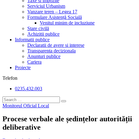
Taxe si impozite
Serviciul Urbanism
Vanzare teren – Legea 17
Formulare Asistență Socială
Venitul minim de incluziune
Stare civilă
Achizitii publice
Informatii publice
Declaratii de avere si interese
Transparenta decizionala
Anunturi publice
Cariera
Proiecte
Telefon
0235.432.003
Monitorul Oficial Local
Procese verbale ale ședințelor autorității
deliberative