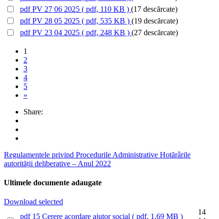
pdf
PV 27 06 2025
( pdf, 110 KB )
(17 descărcate)
pdf
PV 28 05 2025
( pdf, 535 KB )
(19 descărcate)
pdf
PV 23 04 2025
( pdf, 248 KB )
(27 descărcate)
1
2
3
4
5
»
Share:
Regulamentele privind Procedurile Administrative
Hotărârile
autorității deliberative – Anul 2022
Ultimele documente adaugate
Download selected
14
pdf
15 Cerere acordare ajutor social
( pdf, 1.69 MB )