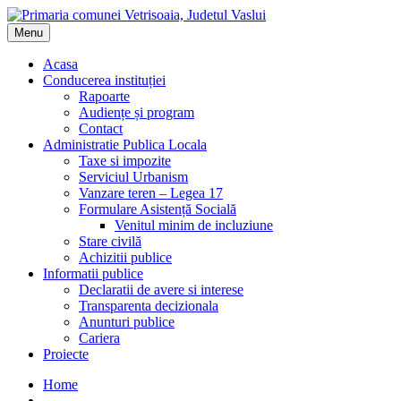
Menu
Acasa
Conducerea instituției
Rapoarte
Audiențe și program
Contact
Administratie Publica Locala
Taxe si impozite
Serviciul Urbanism
Vanzare teren – Legea 17
Formulare Asistență Socială
Venitul minim de incluziune
Stare civilă
Achizitii publice
Informatii publice
Declaratii de avere si interese
Transparenta decizionala
Anunturi publice
Cariera
Proiecte
Home