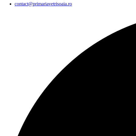
contact@primariavetrisoaia.ro