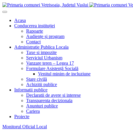
Acasa
Conducerea instituției
Rapoarte
Audiențe și program
Contact
Administratie Publica Locala
Taxe si impozite
Serviciul Urbanism
Vanzare teren – Legea 17
Formulare Asistență Socială
Venitul minim de incluziune
Stare civilă
Achizitii publice
Informatii publice
Declaratii de avere si interese
Transparenta decizionala
Anunturi publice
Cariera
Proiecte
Monitorul Oficial Local