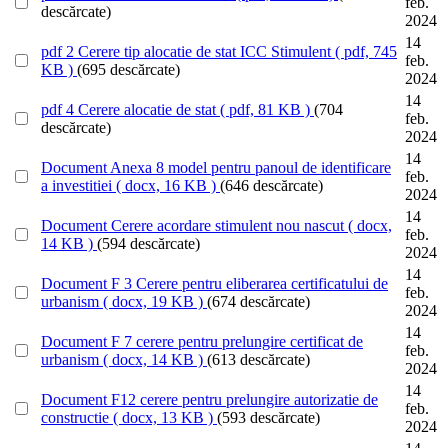
feb.
descărcate)
2024
14
pdf
2 Cerere tip alocatie de stat ICC Stimulent
( pdf, 745
feb.
KB )
(695 descărcate)
2024
14
pdf
4 Cerere alocatie de stat
( pdf, 81 KB )
(704
feb.
descărcate)
2024
14
Document
Anexa 8 model pentru panoul de identificare
feb.
a investitiei
( docx, 16 KB )
(646 descărcate)
2024
14
Document
Cerere acordare stimulent nou nascut
( docx,
feb.
14 KB )
(594 descărcate)
2024
14
Document
F 3 Cerere pentru eliberarea certificatului de
feb.
urbanism
( docx, 19 KB )
(674 descărcate)
2024
14
Document
F 7 cerere pentru prelungire certificat de
feb.
urbanism
( docx, 14 KB )
(613 descărcate)
2024
14
Document
F12 cerere pentru prelungire autorizatie de
feb.
constructie
( docx, 13 KB )
(593 descărcate)
2024