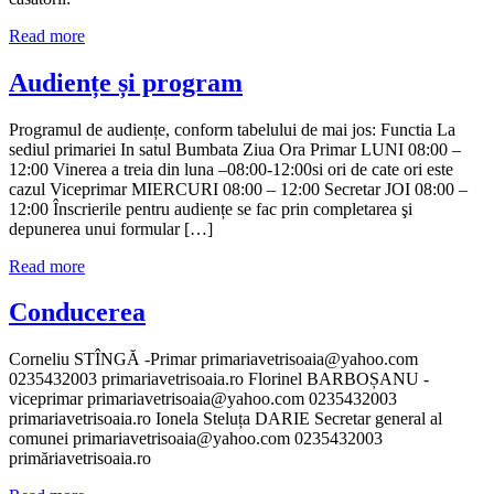
Read more
Audiențe și program
Programul de audiențe, conform tabelului de mai jos: Functia La
sediul primariei In satul Bumbata Ziua Ora Primar LUNI 08:00 –
12:00 Vinerea a treia din luna –08:00-12:00si ori de cate ori este
cazul Viceprimar MIERCURI 08:00 – 12:00 Secretar JOI 08:00 –
12:00 Înscrierile pentru audiențe se fac prin completarea şi
depunerea unui formular […]
Read more
Conducerea
Corneliu STÎNGĂ -Primar primariavetrisoaia@yahoo.com
0235432003 primariavetrisoaia.ro Florinel BARBOȘANU -
viceprimar primariavetrisoaia@yahoo.com 0235432003
primariavetrisoaia.ro Ionela Steluța DARIE Secretar general al
comunei primariavetrisoaia@yahoo.com 0235432003
primăriavetrisoaia.ro