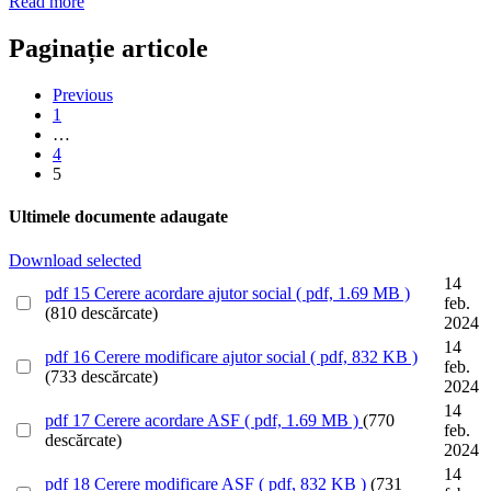
Read more
Paginație articole
Previous
1
…
4
5
Ultimele documente adaugate
Download selected
14
pdf
15 Cerere acordare ajutor social
( pdf, 1.69 MB )
feb.
(810 descărcate)
2024
14
pdf
16 Cerere modificare ajutor social
( pdf, 832 KB )
feb.
(733 descărcate)
2024
14
pdf
17 Cerere acordare ASF
( pdf, 1.69 MB )
(770
feb.
descărcate)
2024
14
pdf
18 Cerere modificare ASF
( pdf, 832 KB )
(731